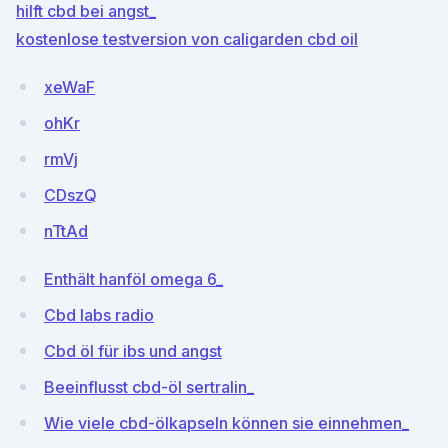
hilft cbd bei angst_
kostenlose testversion von caligarden cbd oil
xeWaF
ohKr
rmVj
CDszQ
nTtAd
Enthält hanföl omega 6_
Cbd labs radio
Cbd öl für ibs und angst
Beeinflusst cbd-öl sertralin_
Wie viele cbd-ölkapseln können sie einnehmen_