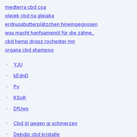
medterra cbd coa
olejek cbd na glejaka
erdnussbutterplätzchen hineingegossen
was macht hanfsamenöl für die zähne_
cbd hemp dropz rochester mn
organa cbd shampoo
YJU
kEdnD
Pv
KSoK
DfUws
Cbd öl gegen gi schmerzen
Debdip cbd kristalle