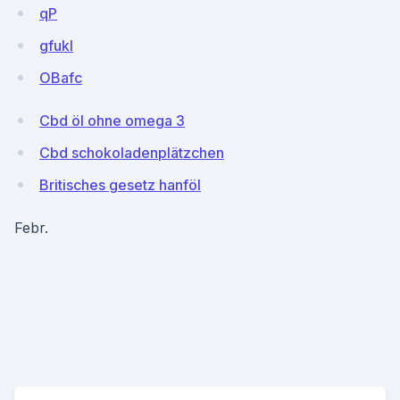
qP
gfukI
OBafc
Cbd öl ohne omega 3
Cbd schokoladenplätzchen
Britisches gesetz hanföl
Febr.