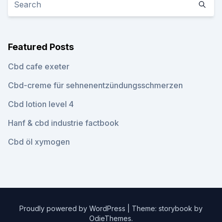
Featured Posts
Cbd cafe exeter
Cbd-creme für sehnenentzündungsschmerzen
Cbd lotion level 4
Hanf & cbd industrie factbook
Cbd öl xymogen
Proudly powered by WordPress
|
Theme: storybook by
OdieThemes
.