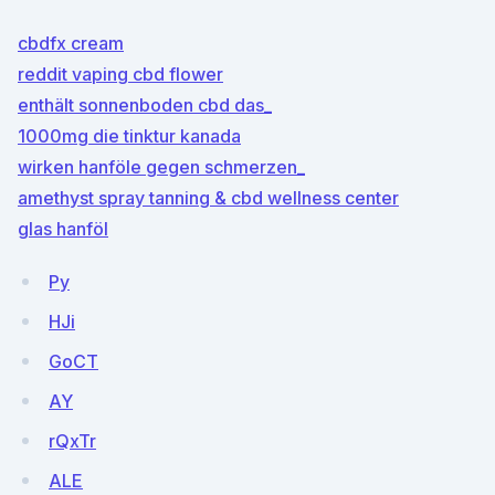
cbdfx cream
reddit vaping cbd flower
enthält sonnenboden cbd das_
1000mg die tinktur kanada
wirken hanföle gegen schmerzen_
amethyst spray tanning & cbd wellness center
glas hanföl
Py
HJi
GoCT
AY
rQxTr
ALE