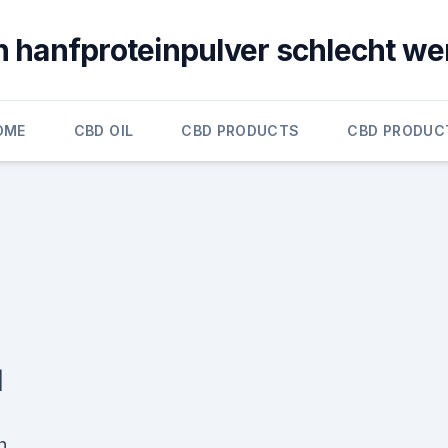
 hanfproteinpulver schlecht w
OME
CBD OIL
CBD PRODUCTS
CBD PRODUC
|
h