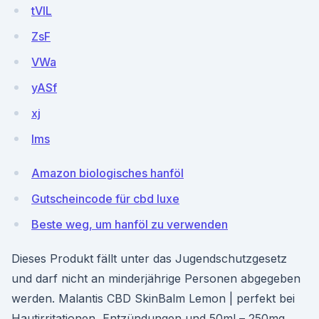
tVlL
ZsF
VWa
yASf
xj
lms
Amazon biologisches hanföl
Gutscheincode für cbd luxe
Beste weg, um hanföl zu verwenden
Dieses Produkt fällt unter das Jugendschutzgesetz
und darf nicht an minderjährige Personen abgegeben
werden. Malantis CBD SkinBalm Lemon | perfekt bei
Hautirritationen, Entzündungen und 50ml – 250mg